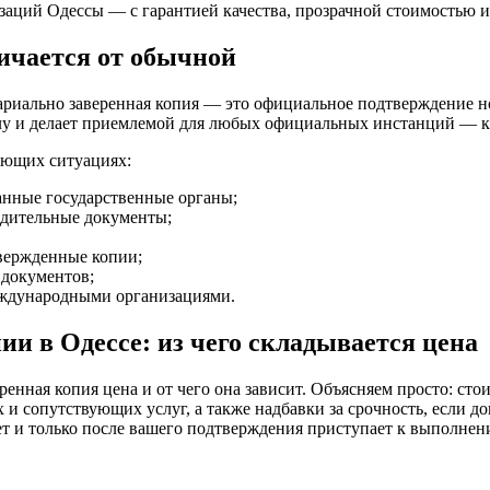
изаций Одессы — с гарантией качества, прозрачной стоимостью 
ичается от обычной
риально заверенная копия — это официальное подтверждение нот
у и делает приемлемой для любых официальных инстанций — как
ующих ситуациях:
ранные государственные органы;
едительные документы;
твержденные копии;
 документов;
еждународными организациями.
и в Одессе: из чего складывается цена
ренная копия цена и от чего она зависит. Объясняем просто: ст
х и сопутствующих услуг, а также надбавки за срочность, если
т и только после вашего подтверждения приступает к выполнени