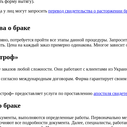
ть форму вытягу).
да у лиц могут запросить
перевод свидетельства о расторжении б
а о браке
еряно, потребуется пройти все этапы данной процедуры. Запроси
ть. Цена на каждый заказ примерно одинакова. Многое зависит 
строф»
заказов любой сложности. Они работают с клиентами из Украин
т согласно международным договорам. Фирма гарантирует своим
остроф» предоставляет услуги по проставлению
апостиля свидете
о браке
документы, выполняются определенные работы. Первоначально м
 уточняют все подробности документа. Далее, специалисты, раб