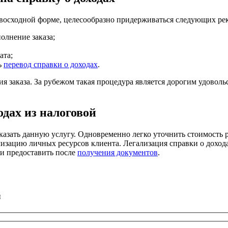
ревосходной форме, целесообразно придерживаться следующих ре
олнение заказа;
ата;
ь
перевод справки о доходах
.
 заказа. За рубежом такая процедура является дорогим удовольс
одах из налоговой
аказать данную услугу. Одновременно легко уточнить стоимость
зацию личных ресурсов клиента. Легализация справки о доходах
ки предоставить после
получения документов
.
ы