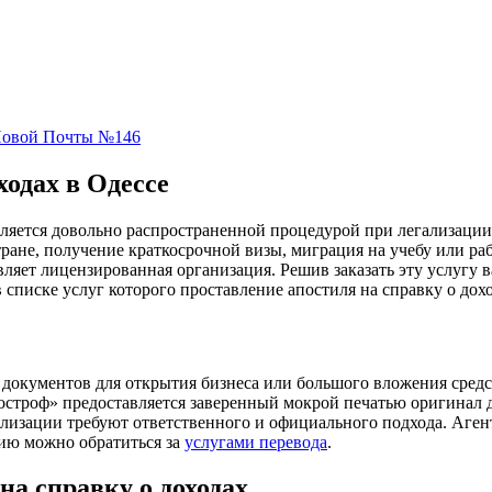
 Новой Почты №146
ходах в Одессе
яется довольно распространенной процедурой при легализации 
ане, получение краткосрочной визы, миграция на учебу или раб
вляет лицензированная организация. Решив заказать эту услугу 
 списке услуг которого проставление апостиля на справку о дох
 документов для открытия бизнеса или большого вложения средст
строф» предоставляется заверенный мокрой печатью оригинал д
гализации требуют ответственного и официального подхода. Аг
нию можно обратиться за
услугами перевода
.
на справку о доходах