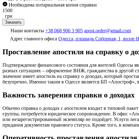
Необходима нотариальная копия справки
1500
грн
Заказать
Наши контакты
+38 068 906 3 905
apost.order@gmail.com
Адрес главного офиса
Одесса, площадь Соборная, 1, возле
Проставление апостиля на справку о до
Подтверждение финансового состояния для жителей Одессы явл
разных ситуациях – оформление ВНЖ, гражданства в другой стр
значение имеет апостиль на справку о доходах, который проста
безупречно. Именно таким в Одессе является БП «Апостроф», в
Важность заверения справки о доходах
Обычно справка о доходах с апостилем входит в типовой пакет
группы, потребуется юридическое сопровождение. В офис «Апо
или незарегистрированный экземпляр не подойдет. Услуги ле
придания документам правового статуса. Кроме того, в компа
Оперативность проставления апостиля 