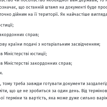
ульство чи посольство необхідної вам держави, т
 означає, що останній штамп на документі буде п
очно дійним на її території. Як найчастіше вигляд
стиції;
закордонних справ;
ову країни подачі з нотаріальним засвідченням;
 Міністерстві юстиції;
 Міністерстві закордонних справ;
м.
в, тому треба завжди готувати документи заздалегід
міти, що це не зробиться за один день. Від терміно
ої терміни та
вартість
, яка може дуже сильно варію