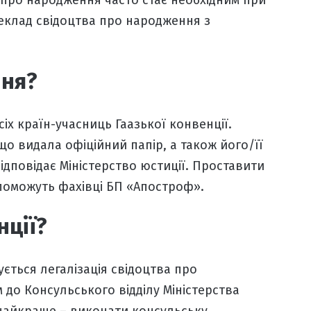
о про народження
часто стає необхідним при
еклад свідоцтва про народження з
ння?
сіх країн-учасниць Гаазької конвенції.
що видала офіційний папір, а також його/її
ідповідає Міністерство юстиції.
Проставити
поможуть фахівці БП «
Апостроф
».
нції?
нується
легалізація свідоцтва про
м до Консульського відділу Міністерства