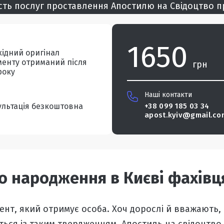
ість послуг проставлення Апостилю на Свідоцтво 
1650
хідний оригінал
менту отриманий після
грн
року
Наші контакти
ультація безкоштовна
+38 099 185 03 34
apost.kyiv@gmail.co
ро народження в Києві фахі
нт, який отримує особа.
Хоч дорослі й вважають,