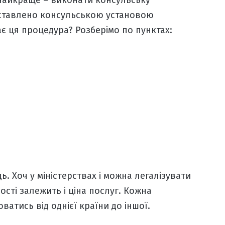
о найкраще – виконати
консульську
роставлено консульською установою
ає ця процедура? Розберімо по пунктах:
ь. Хоч у міністерствах і можна легалізувати
вості залежить і
ціна послуг
. Кожна
ватись від однієї країни до іншої.