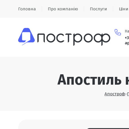
Головна
Про компанію
Послуги
Цiни
На
+
БП Ап
a
Апостиль 
Апостроф
-