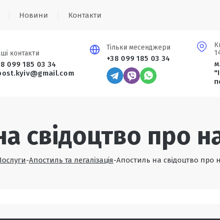
Новини
Контакти
К
Тільки месенджери
1
ші контакти
+38 099 185 03 34
м
38 099 185 03 34
остроф
"
post.kyiv@gmail.com
п
на свідоцтво про 
Послуги
-
Апостиль та легалізація
-
Апостиль на свідоцтво про