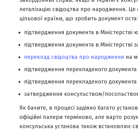
закордонних справ. Якщо в Україні є конс
легалізацію свідоцтва про народження
. Це
цільової країни, що зробить документ остат
підтвердження документа в Міністерстві ю
підтвердження документа в Міністерстві 
переклад свідоцтва про народження
на м
підтвердження перекладеного документа в
підтвердження перекладеного документа в
затвердження консульством/посольство
Як бачите, в процесі задіяно багато устано
офіційні папери
терміново
, але варто розу
консульська установа також встановлює св