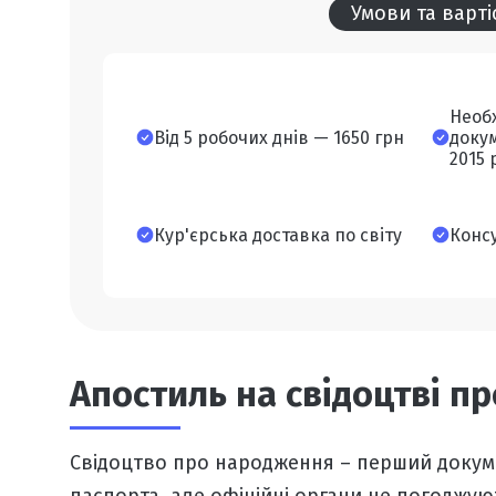
Умови та варт
Необ
Від 5 робочих днів — 1650 грн
доку
2015 
Кур'єрська доставка по світу
Конс
Апостиль на свідоцтві п
Свідоцтво про народження – перший докуме