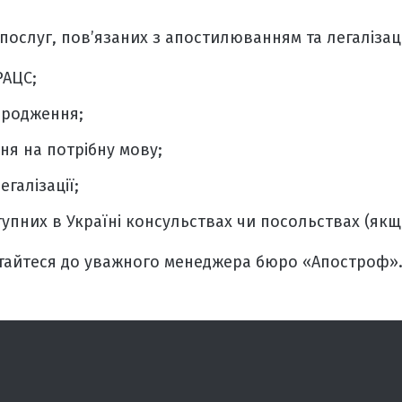
ослуг, пов’язаних з апостилюванням та легалізаці
РАЦС;
ародження;
ня на потрібну мову;
галізації;
упних в Україні консульствах чи посольствах (як
ртайтеся до уважного менеджера бюро «Апостроф»