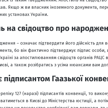
ться із таким твердженням.
Апостиль на свідоцтв
ав. Якщо ж ви власник іноземного документа,
пер
их установах України.
ь на свідоцтво про народже
одження
– означає підтвердити його дійсність для в
мента, бо він фактично підтверджує підпис особи, 
Україні за апостилюванням свідоцтв органів РАЦС в
иєві
, а також розібратись з усіма нюансами вам до
є підписантом Гаазької конве
еліку 127 (наразі) підписантів конвенції, то вико
ватиметься в Києві до Міністерства юстиції, а поті