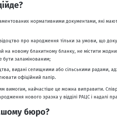
дійде?
егламентованих нормативними документами, які маю
відоцтво про народження
тільки за умови, що доку
й на новому блакитному бланку, не містити жодних
е бути заламінованим;
тва, видані селищними або сільськими радами, адже
илювати офіційний папір.
им вимогам, найчастіше це можна виправити. Спі
народження
нового зразка у відділі РАЦС і надалі п
вашому бюро?