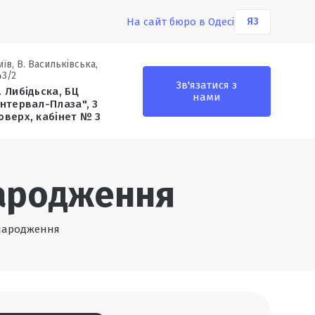
На сайт бюро в Одесі
ЯЗ
иїв, В. Васильківська,
43/2
Зв'язатися з
. Либідьска, БЦ
нами
Інтервал-Плаза", 3
оверх, кабінет № 3
народження
 народження